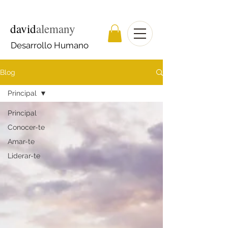
david
alemany
Desarrollo Humano
Blog
Principal
Principal
Conocer-te
Amar-te
Liderar-te