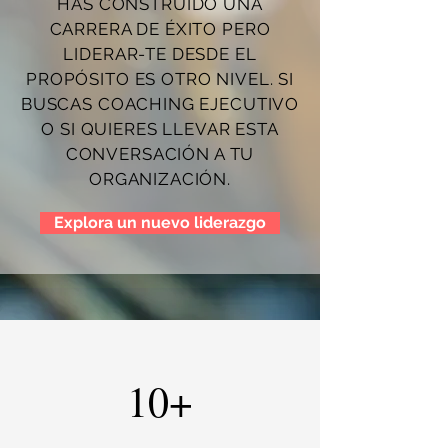
HAS CONSTRUIDO UNA
CARRERA DE ÉXITO PERO
LIDERAR-TE DESDE EL
PROPÓSITO ES OTRO NIVEL. SI
BUSCAS COACHING EJECUTIVO
O SI QUIERES LLEVAR ESTA
CONVERSACIÓN A TU
ORGANIZACIÓN.
Explora un nuevo liderazgo
10+