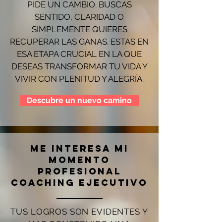
PIDE UN CAMBIO. BUSCAS
SENTIDO, CLARIDAD O
SIMPLEMENTE QUIERES
RECUPERAR LAS GANAS. ESTAS EN
ESA ETAPA CRUCIAL EN LA QUE
DESEAS TRANSFORMAR TU VIDA Y
VIVIR CON PLENITUD Y ALEGRÍA.
Descubre un nuevo camino
me interesa mi
momento
profesional
coaching ejecutivo
TUS LOGROS SON EVIDENTES Y