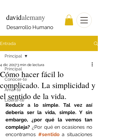
david
alemany
Desarrollo Humano
Entrada
Principal
4 dic 2017
3 min de lectura
Principal
Cómo hacer fácil lo
Conocer-te
complicado. La simplicidad y
Amar-te
el sentido de la vida.
Liderar-te
Reducir a lo simple. Tal vez así 
debería ser la vida, simple. Y sin 
embargo, ¿por qué la vemos tan 
compleja?
 ¿Por qué en ocasiones no 
encontramos 
#sentido
 a situaciones 