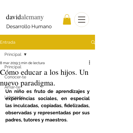
david
alemany
Desarrollo Humano
Entrada
Principal
8 mar 2019
3 min de lectura
Principal
Cómo educar a los hijos. Un
Conocer-te
nuevo paradigma.
Amar-te
Un niño es fruto de aprendizajes y 
Liderar-te
experiencias sociales, en especial 
las inculcadas, copiadas, fidelizadas, 
observadas y representadas por sus 
padres, tutores y maestros.